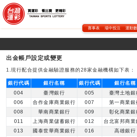
賽事表
場中投注
運動
出金帳戶設定或變更
1.
現行配合提供金融驗證服務的28家金融機構如下表：
銀行代碼
銀行名稱
銀行代碼
銀行名稱
004
臺灣銀行
005
臺灣土地銀
006
合作金庫商業銀行
007
第一商業銀
008
華南商業銀行
009
彰化商業銀
011
上海商業儲蓄銀行
012
台北富邦商業
013
國泰世華商業銀行
016
高雄銀行