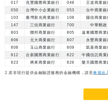
017
兆豐國際商業銀行
048
王道商業銀
050
台灣中小企業銀行
053
台中商業銀
103
臺灣新光商業銀行
108
陽信商業銀
147
三信商業銀行
700
中華郵政
803
聯邦商業銀行
805
遠東國際商業
806
元大商業銀行
807
永豐商業銀
808
玉山商業銀行
809
凱基商業銀
812
台新國際商業銀行
822
中國信託商業
823
將來商業銀行
826
樂天國際商業
2.若非現行提供金融驗證服務的金融機構，請至
會員出