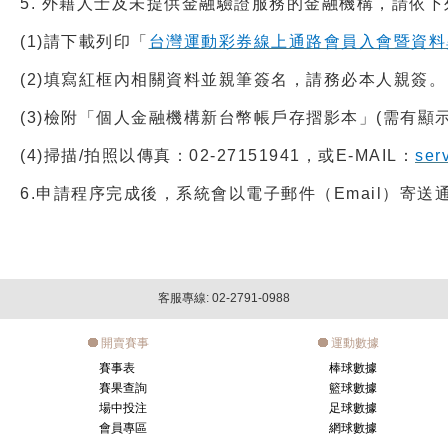
5.
外籍人士及
未
提供金融驗證服務的金融機構，請依下
(1)
請下載列印「
台灣運動彩券線上通路會員入會暨資料
(2)
填寫紅框內相關資料並親筆簽名，請務必本人親簽。
(3)
檢附「個人金融機構新台幣帳戶存摺影本」(需有顯
(4)
掃描/拍照以傳真：02-27151941，或E-MAIL：
ser
6.
申請程序完成後，系統會以電子郵件（Email）寄
客服專線: 02-2791-0988
開賣賽事
運動數據
賽事表
棒球數據
賽果查詢
籃球數據
場中投注
足球數據
會員專區
網球數據