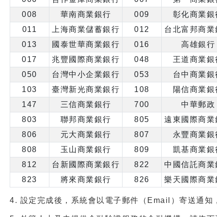
008
華南商業銀行
009
彰化商業銀
011
上海商業儲蓄銀行
012
台北富邦商業
013
國泰世華商業銀行
016
高雄銀行
017
兆豐國際商業銀行
048
王道商業銀
050
台灣中小企業銀行
053
台中商業銀
103
臺灣新光商業銀行
108
陽信商業銀
147
三信商業銀行
700
中華郵政
803
聯邦商業銀行
805
遠東國際商業
806
元大商業銀行
807
永豐商業銀
808
玉山商業銀行
809
凱基商業銀
812
台新國際商業銀行
822
中國信託商業
823
將來商業銀行
826
樂天國際商業
4.
設定完成後，系統會以電子郵件（Email）寄送通