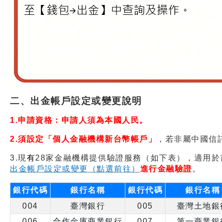
二、出金帳戶設定或變更說明
1.
申請資格：申請人須為本國人民。
2.
須設定「個人金融機構新台幣帳戶」
，若非屬中國信
3.
現
有
28
家金融機構
提供
驗證服務（如下表），適用於
出金帳戶設定或變更（點選前往）
進行金融驗證
。
銀行代碼
銀行名稱
銀行代碼
銀行名稱
004
臺灣銀行
005
臺灣土地銀
006
合作金庫商業銀行
007
第一商業銀