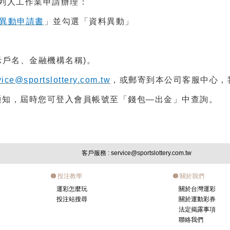
列人工作業申請辦理：
異動申請書
」並勾選「資料異動」
示戶名、金融機構名稱)。
vice@sportslottery.com.tw
，或郵寄到本公司客服中心，
送通知，屆時您可登入會員帳號至「錢包—出金」中查詢。
客戶服務
: service@sportslottery.com.tw
投注教學
關於我們
運彩怎麼玩
關於台灣運彩
投注站搜尋
關於運動彩券
法定揭露事項
聯絡我們