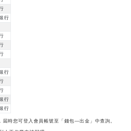
行
銀行
行
行
行
銀行
行
行
銀行
銀行
知，屆時您可登入會員帳號至「錢包—出金」中查詢。