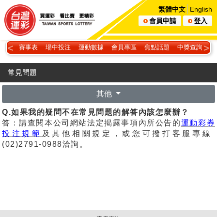
繁體中文
English
會員申請
登入
<
>
賽事表
場中投注
運動數據
會員專區
焦點話題
中獎查詢
最
常見問題
其他
Q.如果我的疑問不在常見問題的解答內該怎麼辦？
答：請查閱本公司網站法定揭露事項內所公告的
運動彩券
投注規範
及其他相關規定，或您可撥打客服專線
(02)2791-0988洽詢。