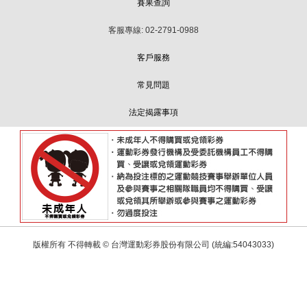
賽果查詢
客服專線: 02-2791-0988
客戶服務
常見問題
法定揭露事項
版權所有 不得轉載 © 台灣運動彩券股份有限公司 (統編:54043033)